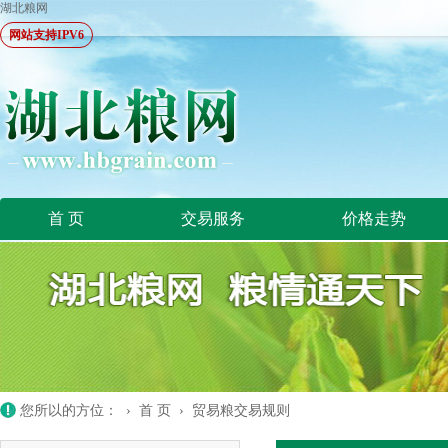
湖北粮网
网站支持IPV6
首 页
交易服务
价格走势
您所以的方位： ›
首 页
›
贸易粮交易规则